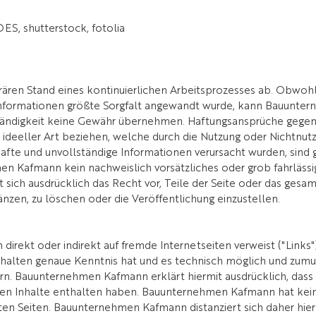
, shutterstock, fotolia
ären Stand eines kontinuierlichen Arbeitsprozesses ab. Obwoh
Informationen größte Sorgfalt angewandt wurde, kann Bauunter
llständigkeit keine Gewähr übernehmen. Haftungsansprüche geg
r ideeller Art beziehen, welche durch die Nutzung oder Nichtnu
afte und unvollständige Informationen verursacht wurden, sind 
n Kafmann kein nachweislich vorsätzliches oder grob fahrlässig
ich ausdrücklich das Recht vor, Teile der Seite oder das gesa
nzen, zu löschen oder die Veröffentlichung einzustellen.
rekt oder indirekt auf fremde Internetseiten verweist ("Links
halten genaue Kenntnis hat und es technisch möglich und zumutb
dern. Bauunternehmen Kafmann erklärt hiermit ausdrücklich, das
alen Inhalte enthalten haben. Bauunternehmen Kafmann hat keiner
kten Seiten. Bauunternehmen Kafmann distanziert sich daher hier