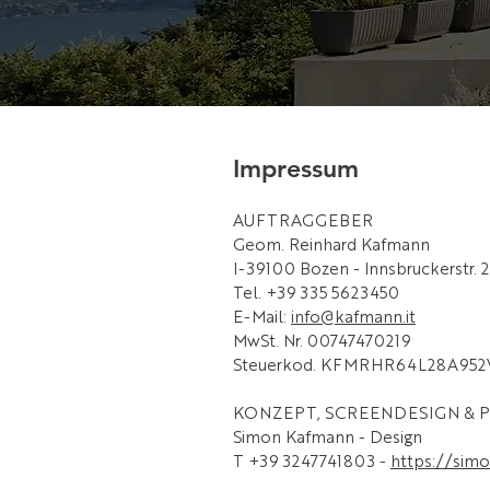
Impressum
AUFTRAGGEBER
Geom. Reinhard Kafmann
I-39100 Bozen - Innsbruckerstr. 2
Tel. +39 335 5623450
E-Mail:
info@kafmann.it
MwSt. Nr. 00747470219
Steuerkod. KFMRHR64L28A952
KONZEPT, SCREENDESIGN &
Simon Kafmann - Design
T +39 3247741803 -
https://sim