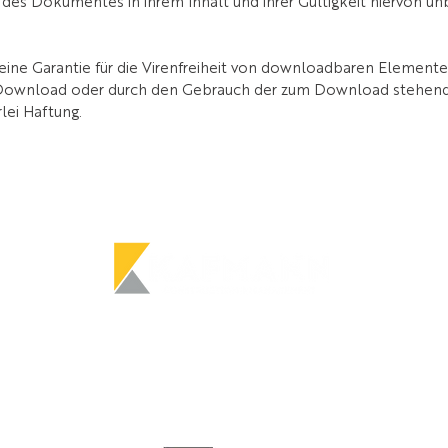
e des Dokumentes in ihrem Inhalt und ihrer Gültigkeit hiervon un
ne Garantie für die Virenfreiheit von downloadbaren Elemente
m Download oder durch den Gebrauch der zum Download stehen
ei Haftung.
All content copyright © KAFMANN Projects 2021
Privacy
Impressum
Cookies
MwSt.Nr: IT00747470219 - Steuerkod. KFMRHR64L28A952V