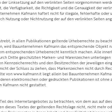
ch der Linksetzung auf den verlinkten Seiten vorgenommen wer
t, die Verfügbarkeit, die Richtigkeit und die Genauigkeit der ver
ernehmen Kafmann haftet nicht für illegale, fehlerhafte oder u
rch Nutzung oder Nichtnutzung der auf den verlinkten Seiten a
ebt, in allen Publikationen geltende Urheberrechte zu beachte
, wird Bauunternehmen Kafmann das entsprechende Objekt nac
dem entsprechenden Urheberrecht kenntlich machen. Alle inner
rch Dritte geschützten Marken- und Warenzeichen unterliegen
n Kennzeichenrechts und den Besitzrechten der jeweiligen eing
icht der Schluss zu ziehen, dass Markenzeichen nicht durch Rech
alte von www.kafmann.it liegt allein bei Bauunternehmen Kafmann
nderen elektronischen oder gedruckten Publikationen ist ohne au
Kafmann nicht gestattet.
s Teil des Internetangebotes zu betrachten, von dem aus auf die
en dieses Textes der geltenden Rechtslage nicht, nicht mehr od