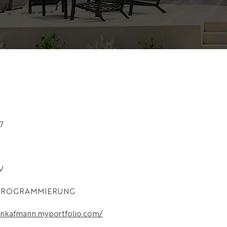
7
V
 PROGRAMMIERUNG
onkafmann.myportfolio.com/